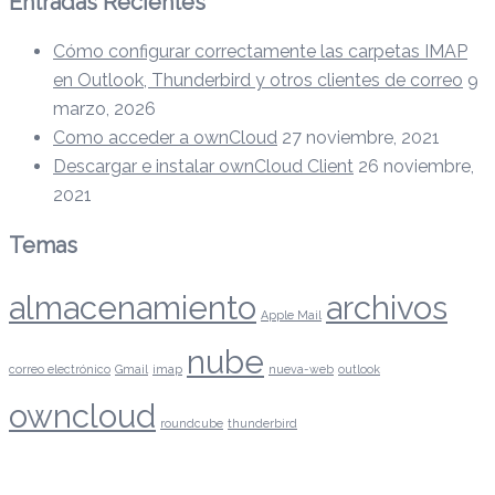
Entradas Recientes
Cómo configurar correctamente las carpetas IMAP
en Outlook, Thunderbird y otros clientes de correo
9
marzo, 2026
Como acceder a ownCloud
27 noviembre, 2021
Descargar e instalar ownCloud Client
26 noviembre,
2021
Temas
almacenamiento
archivos
Apple Mail
nube
correo electrónico
Gmail
imap
nueva-web
outlook
owncloud
roundcube
thunderbird