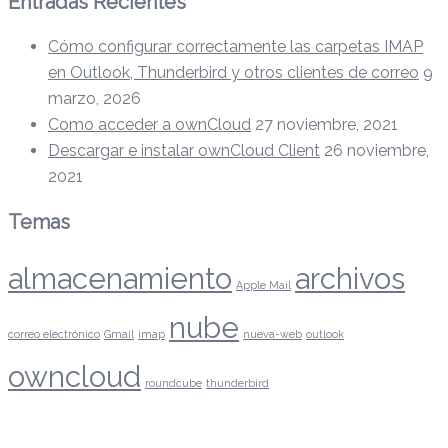
Entradas Recientes
Cómo configurar correctamente las carpetas IMAP
en Outlook, Thunderbird y otros clientes de correo
9
marzo, 2026
Como acceder a ownCloud
27 noviembre, 2021
Descargar e instalar ownCloud Client
26 noviembre,
2021
Temas
almacenamiento
archivos
Apple Mail
nube
correo electrónico
Gmail
imap
nueva-web
outlook
owncloud
roundcube
thunderbird