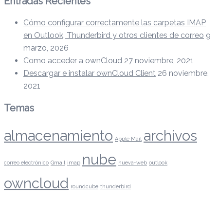
Entradas Recientes
Cómo configurar correctamente las carpetas IMAP
en Outlook, Thunderbird y otros clientes de correo
9
marzo, 2026
Como acceder a ownCloud
27 noviembre, 2021
Descargar e instalar ownCloud Client
26 noviembre,
2021
Temas
almacenamiento
archivos
Apple Mail
nube
correo electrónico
Gmail
imap
nueva-web
outlook
owncloud
roundcube
thunderbird