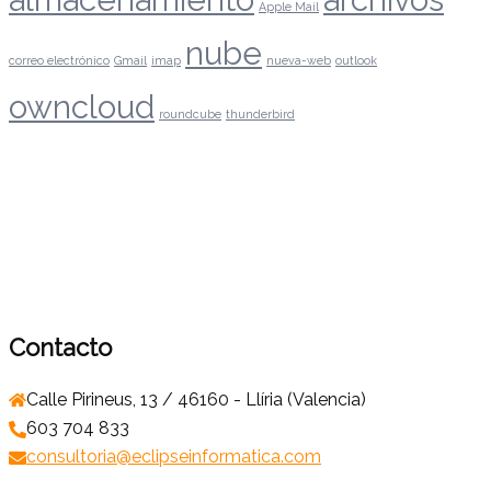
Apple Mail
nube
correo electrónico
Gmail
imap
nueva-web
outlook
owncloud
roundcube
thunderbird
Contacto
Calle Pirineus, 13 / 46160 - Llíria (Valencia)
603 704 833
consultoria@eclipseinformatica.com